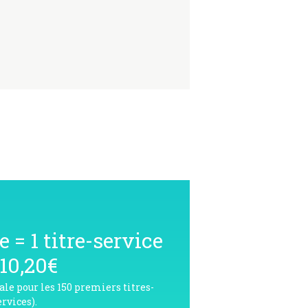
e = 1 titre-service
 10,20€
cale pour les 150 premiers titres-
ervices).