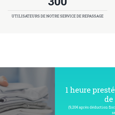
300
UTILISATEURS DE NOTRE SERVICE DE REPASSAGE
1 heure presté
de
(9,20€ après déduction fis
s