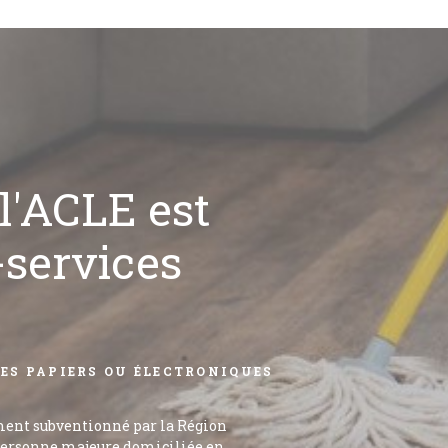
l'ACLE est
-services
CES PAPIERS OU ÉLECTRONIQUES
ment subventionné par la Région
e personne majeure domiciliée en