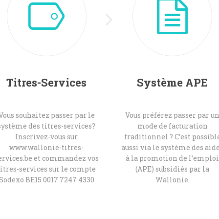
Titres-Services
Système APE
Vous souhaitez passer par le
Vous préférez passer par u
système des titres-services?
mode de facturation
Inscrivez-vous sur
traditionnel ? C’est possibl
www.wallonie-titres-
aussi via le système des aid
ervices.be et commandez vos
à la promotion de l’emplo
titres-services sur le compte
(APE) subsidiés par la
Sodexo BE15 0017 7247 4330
Wallonie.