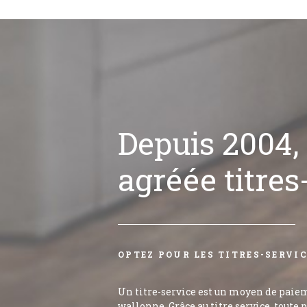
Depuis 2004, 
agréée titres
OPTEZ POUR LES TITRES-SERVI
Un titre-service est un moyen de paie
wallonne. Grâce au titre service, tout